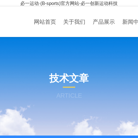
必一运动·(B-sports)官方网站-必一创新运动科技
网站首页
关于我们
产品展示
新闻
技术文章
ARTICLE