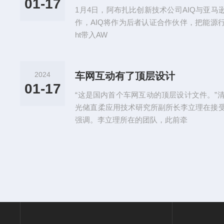
01-17
1月4日，阿布扎比创新技术公司AIQ与亚马逊
作，AIQ将作为后者认证合作伙伴，把能源行业自
ht带入AW
2024
车网互动有了顶层设计
01-17
“这是国内首个车网互动的顶层设计文件。”
光储直柔应用技术研究所副所长李立理在接
强调。李立理所在的团队，此前牵