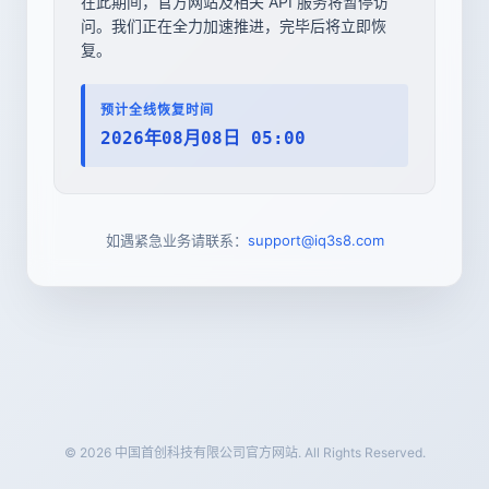
在此期间，官方网站及相关 API 服务将暂停访
问。我们正在全力加速推进，完毕后将立即恢
复。
预计全线恢复时间
2026年08月08日 05:00
如遇紧急业务请联系：
support@iq3s8.com
© 2026 中国首创科技有限公司官方网站. All Rights Reserved.