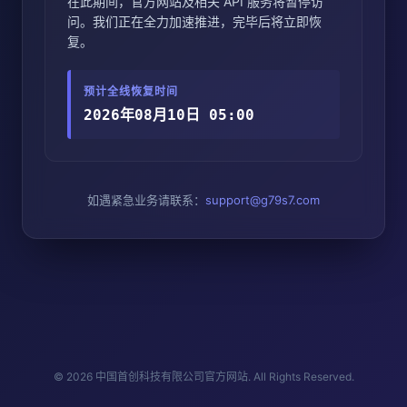
在此期间，官方网站及相关 API 服务将暂停访
问。我们正在全力加速推进，完毕后将立即恢
复。
预计全线恢复时间
2026年08月10日 05:00
如遇紧急业务请联系：
support@g79s7.com
© 2026 中国首创科技有限公司官方网站. All Rights Reserved.